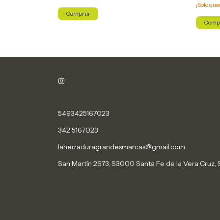
¡Solo qu
Comprar
Comp
5493425167023
342 5167023
laherraduragrandesmarcas@gmail.com
San Martín 2673, S3000 Santa Fe de la Vera Cruz, 