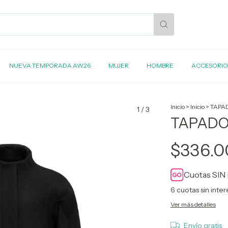
NUEVA TEMPORADA AW26
MUJER
HOMBRE
ACCESORIO
Inicio
>
Inicio
>
TAPA
1
/
3
TAPADO
$336.0
Cuotas SIN 
6
cuotas sin inte
Ver más detalles
Envío gratis