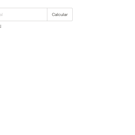
Cambiar CP
Calcular
l