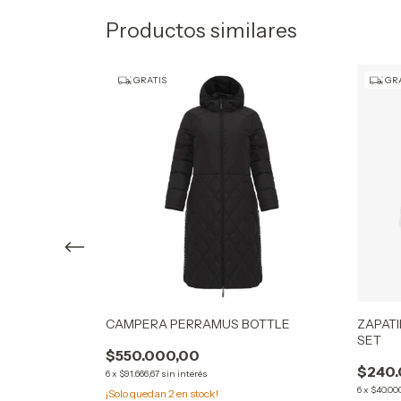
Productos similares
GRATIS
GRA
CAMPERA PERRAMUS BOTTLE
ZAPAT
SET
RADURA
$550.000,00
$240.
6
x
$91.666,67
sin interés
6
x
$40.00
¡Solo quedan
2
en stock!