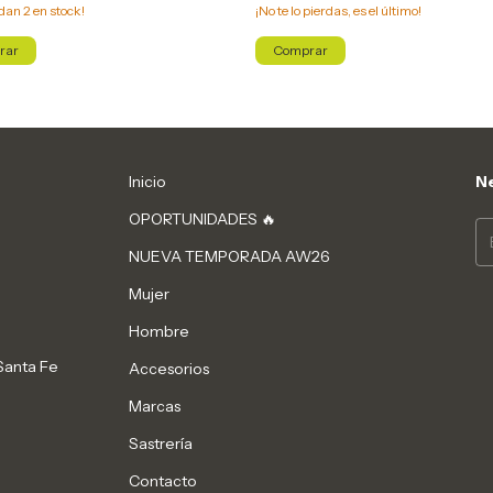
edan
2
en stock!
¡No te lo pierdas, es el último!
rar
Comprar
Inicio
Ne
OPORTUNIDADES 🔥
NUEVA TEMPORADA AW26
Mujer
Hombre
Santa Fe
Accesorios
Marcas
Sastrería
Contacto