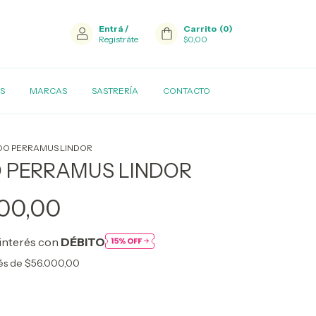
Entrá
/
Carrito
(
0
)
Registráte
$0,00
S
MARCAS
SASTRERÍA
CONTACTO
DO PERRAMUS LINDOR
 PERRAMUS LINDOR
00,00
interés con
DÉBITO
rés de
$56.000,00