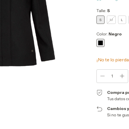
Talle:
S
S
M
L
Color:
Negro
¡No te lo pierda
Compra p
Tus datos c
Cambios y
Si no te gu