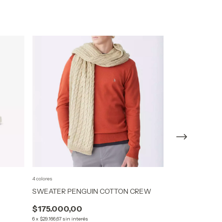
GRATIS
4 colores
SWEATER PENGUIN COTTON CREW
ZAPATILLAS L
SET
$175.000,00
$240.000,0
6
x
$29.166,67
sin interés