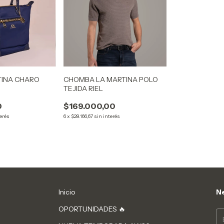
TINA CHARO
CHOMBA LA MARTINA POLO
TEJIDA RIEL
0
$169.000,00
terés
6
x
$28.166,67
sin interés
Inicio
Ne
OPORTUNIDADES 🔥