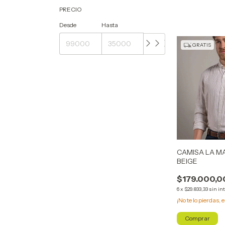
PRECIO
Desde
Hasta
GRATIS
CAMISA LA M
BEIGE
$179.000,0
6
x
$29.833,33
sin in
¡No te lo pierdas, e
Comprar