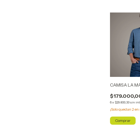
CAMISA LA M
$179.000,0
6
x
$29.833,33
sin in
¡Solo quedan
2
en 
Comprar