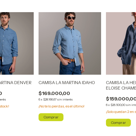
ARTINA DENVER
CAMISA LA MARTINA IDAHO
CAMISA LA H
ELOISE CHAM
0
$169.000,00
$159.000,0
terés
6
x
$28.166,67
sin interés
6
x
$26.500,00
sin in
stock!
¡No te lo pierdas, es el último!
¡Solo quedan
2
en s
Comprar
Comprar