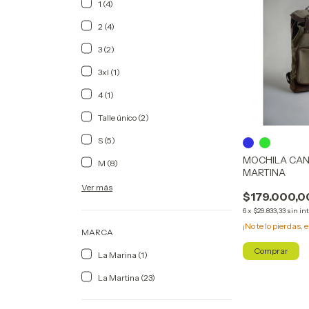
1 (4)
2 (4)
3 (2)
3xl (1)
4 (1)
Talle único (2)
S (5)
MOCHILA CAN
M (8)
MARTINA
Ver más
$179.000,0
6
x
$29.833,33
sin in
¡No te lo pierdas, e
MARCA
Comprar
La Marina (1)
La Martina (23)