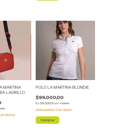
A MARTINA
POLO LA MARTINA BLONDIE
BA LADRILLO
$99.000,00
0
6
x
$16.500,00
sin interés
erés
¡Solo quedan
2
en stock!
s el último!
Comprar