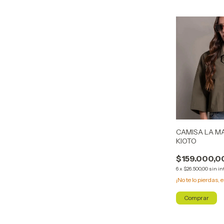
CAMISA LA M
KIOTO
$159.000,0
6
x
$26.500,00
sin in
¡No te lo pierdas, e
Comprar