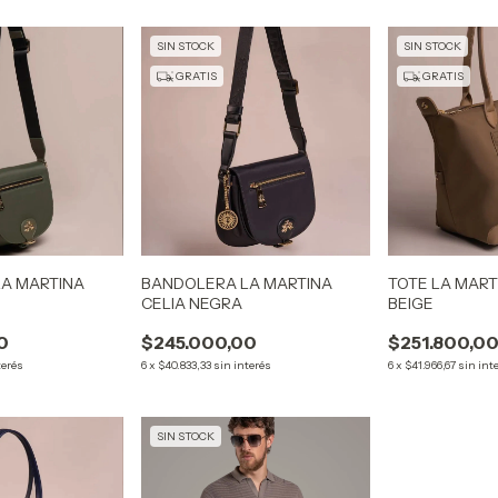
SIN STOCK
SIN STOCK
GRATIS
GRATIS
A MARTINA
BANDOLERA LA MARTINA
TOTE LA MAR
CELIA NEGRA
BEIGE
0
$245.000,00
$251.800,0
terés
6
x
$40.833,33
sin interés
6
x
$41.966,67
sin int
SIN STOCK