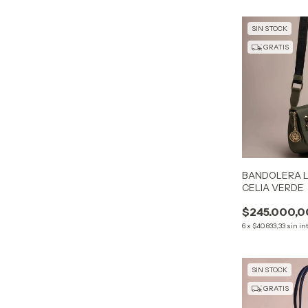
SIN STOCK
GRATIS
BANDOLERA L
CELIA VERDE
$245.000,0
6
x
$40.833,33
sin in
SIN STOCK
GRATIS