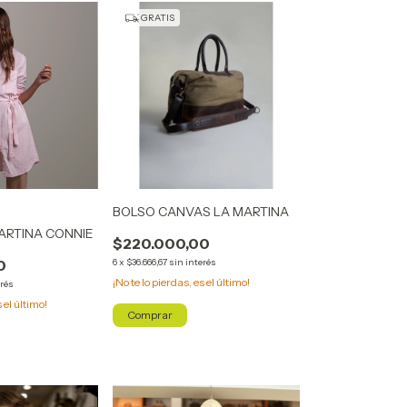
GRATIS
BOLSO CANVAS LA MARTINA
ARTINA CONNIE
$220.000,00
0
6
x
$36.666,67
sin interés
¡No te lo pierdas, es el último!
erés
s el último!