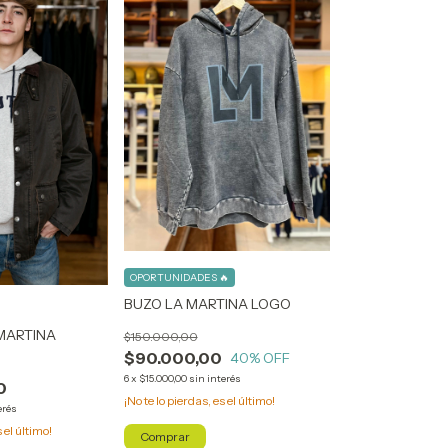
OPORTUNIDADES 🔥
BUZO LA MARTINA LOGO
MARTINA
$150.000,00
$90.000,00
40
% OFF
6
x
$15.000,00
sin interés
0
¡No te lo pierdas, es el último!
erés
s el último!
Comprar