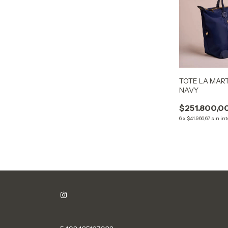
TOTE LA MAR
NAVY
$251.800,0
6
x
$41.966,67
sin in