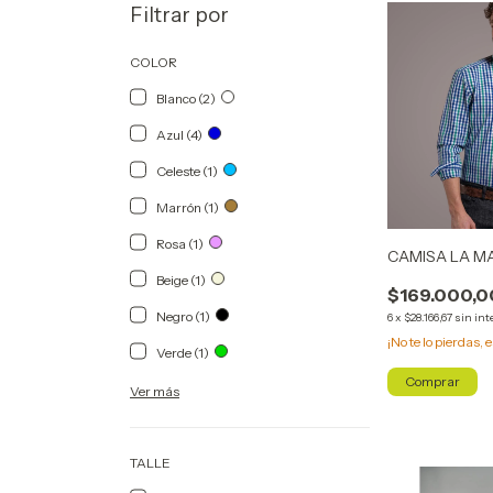
Filtrar por
COLOR
Blanco (2)
Azul (4)
Celeste (1)
Marrón (1)
Rosa (1)
CAMISA LA M
Beige (1)
$169.000,0
Negro (1)
6
x
$28.166,67
sin int
¡No te lo pierdas, e
Verde (1)
Comprar
Ver más
TALLE