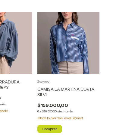
ERRADURA
2 colores
BRAY
CAMISA LA MARTINA CORTA
SILVI
0
terés
$159.000,00
tock!
6
x
$26.500,00
sin interés
¡No te lo pierdas, es el último!
Comprar