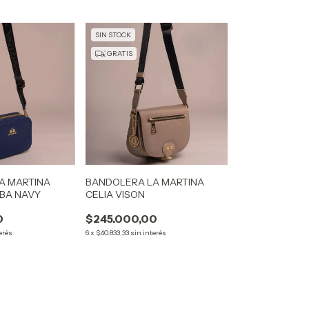
SIN STOCK
GRATIS
A MARTINA
BANDOLERA LA MARTINA
BA NAVY
CELIA VISON
0
$245.000,00
erés
6
x
$40.833,33
sin interés