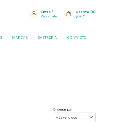
Entrá
/
Carrito
(
0
)
Registráte
$0,00
S
MARCAS
SASTRERÍA
CONTACTO
Ordenar por