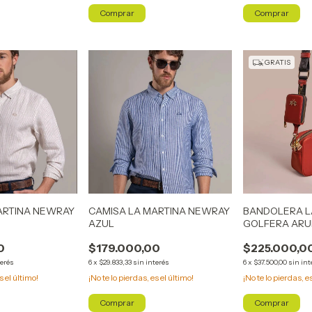
Comprar
Comprar
GRATIS
ARTINA NEWRAY
CAMISA LA MARTINA NEWRAY
BANDOLERA L
AZUL
GOLFERA ARU
0
$179.000,00
$225.000,0
terés
6
x
$29.833,33
sin interés
6
x
$37.500,00
sin int
s el último!
¡No te lo pierdas, es el último!
¡No te lo pierdas, e
Comprar