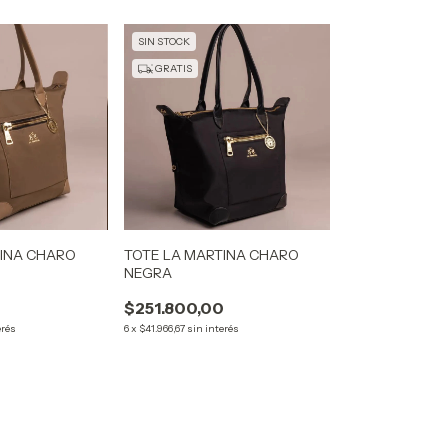
SIN STOCK
GRATIS
TINA CHARO
TOTE LA MARTINA CHARO
NEGRA
0
$251.800,00
erés
6
x
$41.966,67
sin interés