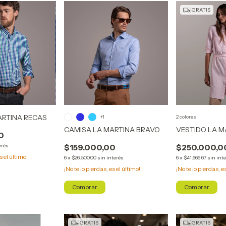
GRATIS
ARTINA RECAS
+1
2 colores
CAMISA LA MARTINA BRAVO
VESTIDO LA M
0
erés
$159.000,00
$250.000,0
s el último!
6
x
$26.500,00
sin interés
6
x
$41.666,67
sin int
¡No te lo pierdas, es el último!
¡No te lo pierdas, e
Comprar
Comprar
GRATIS
GRATIS