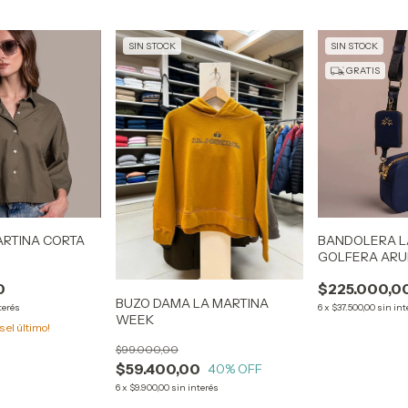
SIN STOCK
SIN STOCK
GRATIS
ARTINA CORTA
BANDOLERA L
GOLFERA ARU
0
$225.000,0
BUZO DAMA LA MARTINA
terés
6
x
$37.500,00
sin int
WEEK
s el último!
$99.000,00
$59.400,00
40
% OFF
6
x
$9.900,00
sin interés