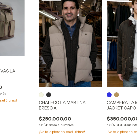
VAS LA
0
terés
s el último!
CHALECO LA MARTINA
CAMPERA LA 
BRESCIA
JACKET CAPO
$250.000,00
$350.000,0
6
x
$41.666,67
sin interés
6
x
$58.333,33
sin int
¡No te lo pierdas, es el último!
¡No te lo pierdas, e