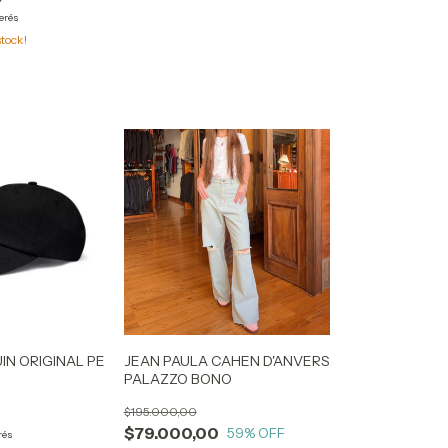
terés
tock!
N ORIGINAL PE
JEAN PAULA CAHEN D'ANVERS
PALAZZO BONO
$195.000,00
$79.000,00
59
% OFF
rés