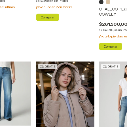
terés
6
x
$74.666,67
sin interés
s el último!
¡Solo quedan
2
en stock!
CHALECO PE
COWLEY
Comprar
$261.500,0
6
x
$43.583,33
sin int
¡No te lo pierdas, e
Comprar
GRATIS
GRATIS