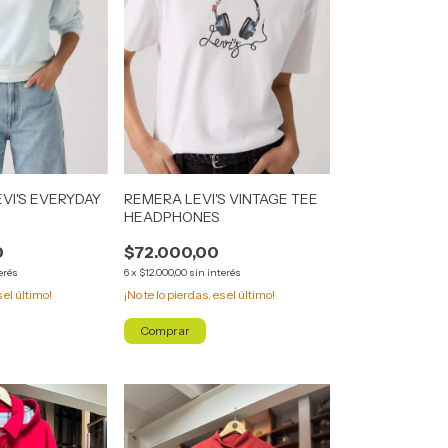
VI'S EVERYDAY
REMERA LEVI'S VINTAGE TEE
HEADPHONES
0
$72.000,00
erés
6
x
$12.000,00
sin interés
s el último!
¡No te lo pierdas, es el último!
Comprar