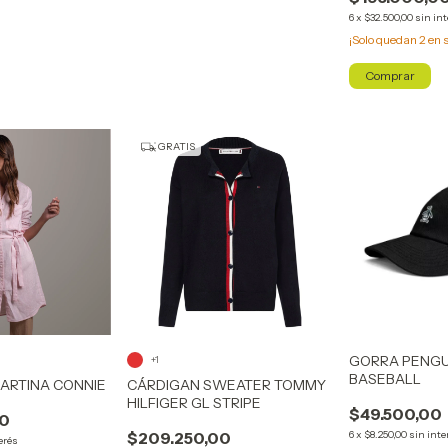
6
x
$32.500,00
sin in
¡Solo quedan
2
en s
Comprar
GRATIS
GORRA PENGUI
+1
BASEBALL
MARTINA CONNIE
CÁRDIGAN SWEATER TOMMY
HILFIGER GL STRIPE
$49.500,00
00
$209.250,00
6
x
$8.250,00
sin inte
erés