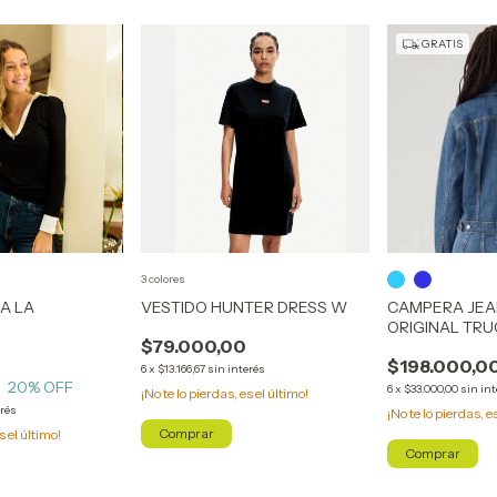
GRATIS
3 colores
A LA
VESTIDO HUNTER DRESS W
CAMPERA JEAN
ORIGINAL TR
$79.000,00
$198.000,0
6
x
$13.166,67
sin interés
20
% OFF
6
x
$33.000,00
sin in
¡No te lo pierdas, es el último!
erés
¡No te lo pierdas, e
Comprar
s el último!
Comprar