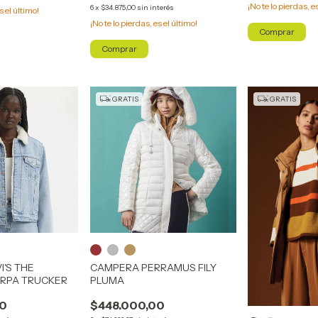
¡No te lo pierdas, e
6
x
$34.875,00
sin interés
s el último!
¡No te lo pierdas, es el último!
Comprar
Comprar
GRATIS
GRATIS
I'S THE
CAMPERA PERRAMUS FILY
ERPA TRUCKER
PLUMA
00
$448.000,00