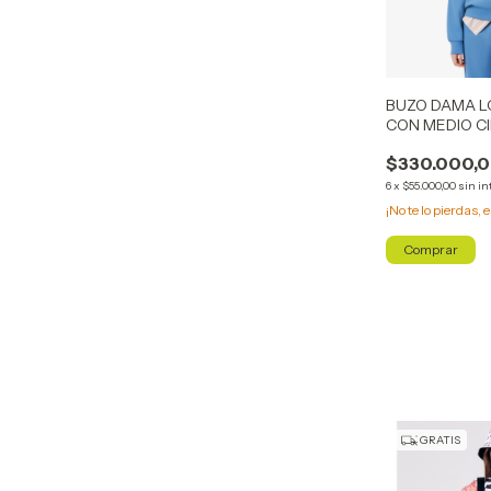
BUZO DAMA L
CON MEDIO C
$330.000,
6
x
$55.000,00
sin in
¡No te lo pierdas, e
Comprar
GRATIS