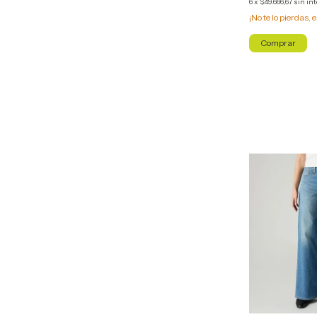
6
x
$49.666,67
sin in
¡No te lo pierdas, e
Comprar