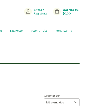
Entrá
/
Carrito
(
0
)
Registráte
$0,00
S
MARCAS
SASTRERÍA
CONTACTO
Ordenar por