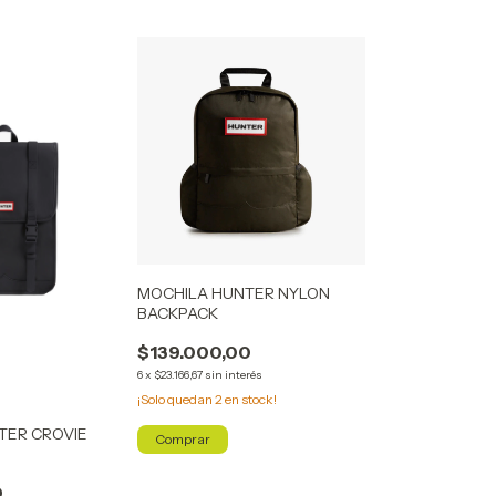
MOCHILA HUNTER NYLON
BACKPACK
$139.000,00
6
x
$23.166,67
sin interés
¡Solo quedan
2
en stock!
TER CROVIE
Comprar
0