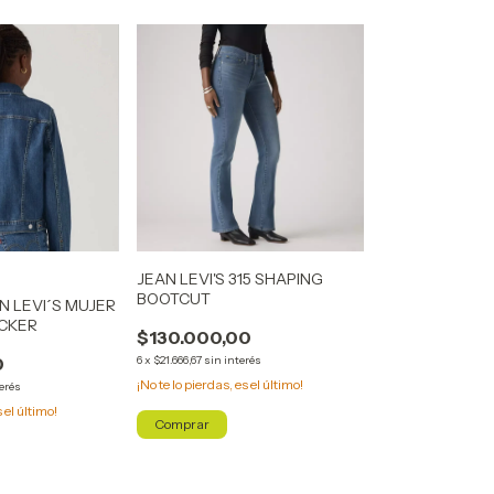
JEAN LEVI'S 315 SHAPING
BOOTCUT
 LEVI´S MUJER
UCKER
$130.000,00
0
6
x
$21.666,67
sin interés
¡No te lo pierdas, es el último!
terés
s el último!
Comprar