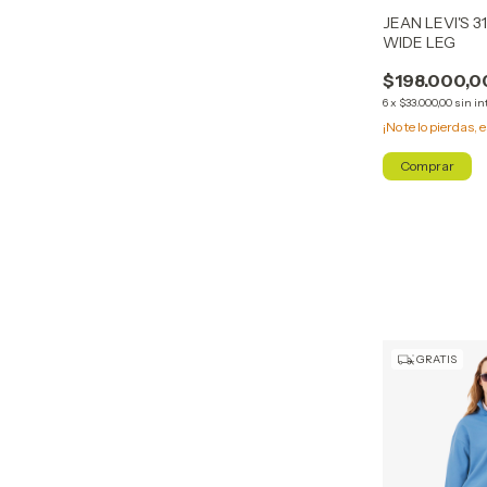
JEAN LEVI'S 
WIDE LEG
$198.000,0
6
x
$33.000,00
sin in
¡No te lo pierdas, e
Comprar
GRATIS