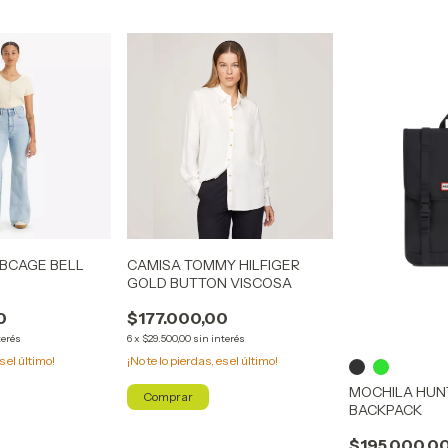
RIBCAGE BELL
CAMISA TOMMY HILFIGER
GOLD BUTTON VISCOSA
0
$177.000,00
terés
6
x
$29.500,00
sin interés
s el último!
¡No te lo pierdas, es el último!
MOCHILA HUN
Comprar
BACKPACK
$195.000,0