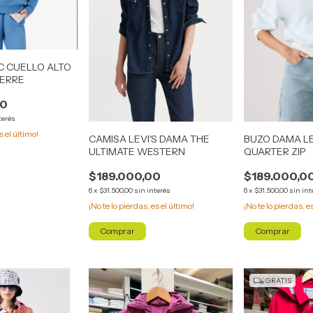
C CUELLO ALTO
IERRE
00
terés
s el último!
CAMISA LEVI'S DAMA THE
BUZO DAMA LE
ULTIMATE WESTERN
QUARTER ZIP
$189.000,00
$189.000,0
6
x
$31.500,00
sin interés
6
x
$31.500,00
sin int
¡No te lo pierdas, es el último!
¡No te lo pierdas, e
Comprar
Comprar
GRATIS