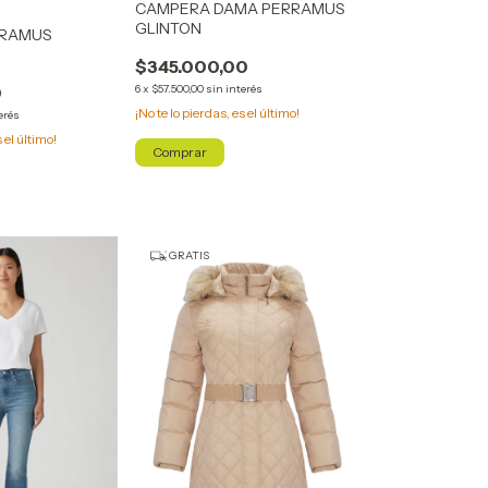
CAMPERA DAMA PERRAMUS
GLINTON
RRAMUS
$345.000,00
0
6
x
$57.500,00
sin interés
¡No te lo pierdas, es el último!
erés
s el último!
Comprar
GRATIS