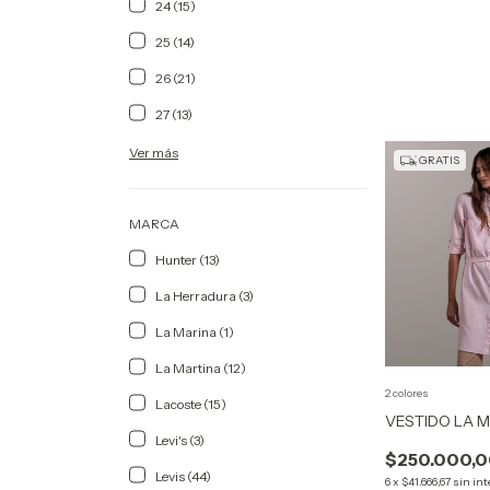
24 (15)
25 (14)
26 (21)
27 (13)
Ver más
GRATIS
MARCA
Hunter (13)
La Herradura (3)
La Marina (1)
La Martina (12)
2 colores
Lacoste (15)
VESTIDO LA 
Levi's (3)
$250.000,
Levis (44)
6
x
$41.666,67
sin int