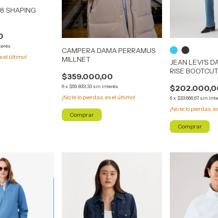
318 SHAPING
0
terés
CAMPERA DAMA PERRAMUS
s el último!
MILLNET
JEAN LEVI'S D
RISE BOOTCU
$359.000,00
6
x
$59.833,33
sin interés
$202.000,0
¡No te lo pierdas, es el último!
6
x
$33.666,67
sin int
¡No te lo pierdas, e
Comprar
Comprar