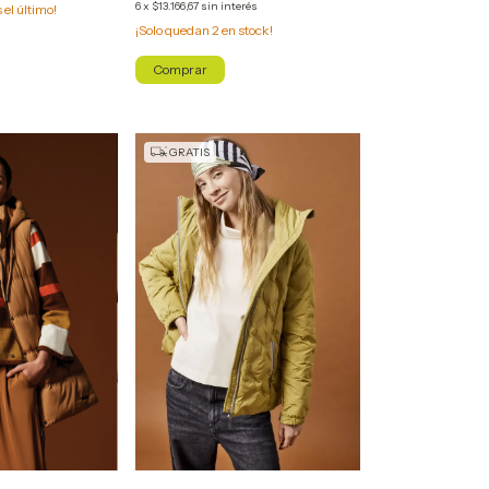
6
x
$13.166,67
sin interés
s el último!
¡Solo quedan
2
en stock!
Comprar
GRATIS