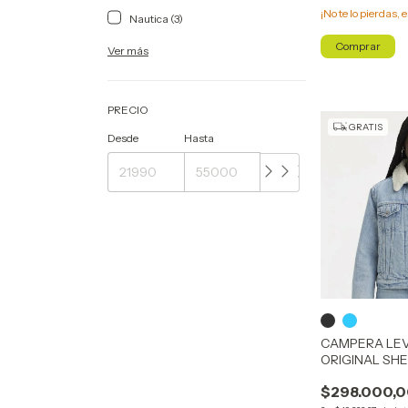
¡No te lo pierdas, e
Nautica (3)
Comprar
Ver más
PRECIO
GRATIS
Desde
Hasta
CAMPERA LEV
ORIGINAL SH
$298.000,