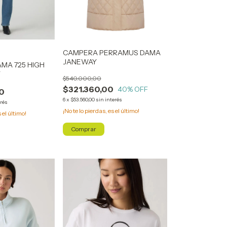
CAMPERA PERRAMUS DAMA
JANEWAY
AMA 725 HIGH
T
$540.000,00
$321.360,00
40
% OFF
0
6
x
$53.560,00
sin interés
erés
¡No te lo pierdas, es el último!
s el último!
Comprar