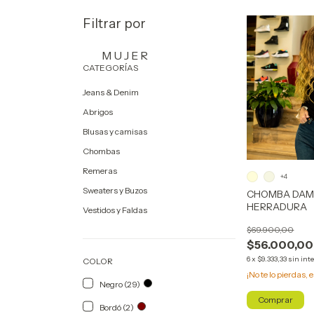
Filtrar por
M U J E R
CATEGORÍAS
Jeans & Denim
Abrigos
Blusas y camisas
Chombas
Remeras
+4
Sweaters y Buzos
CHOMBA DAM
HERRADURA
Vestidos y Faldas
$69.900,00
$56.000,00
6
x
$9.333,33
sin int
COLOR
¡No te lo pierdas, e
Negro (29)
Comprar
Bordó (2)