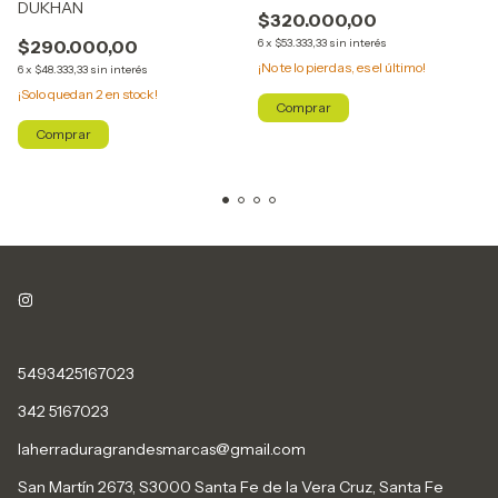
DUKHAN
$320.000,00
$290.000,00
6
x
$53.333,33
sin interés
¡No te lo pierdas, es el último!
6
x
$48.333,33
sin interés
¡Solo quedan
2
en stock!
Comprar
Comprar
5493425167023
342 5167023
laherraduragrandesmarcas@gmail.com
San Martín 2673, S3000 Santa Fe de la Vera Cruz, Santa Fe