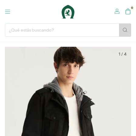
0
1
/
4