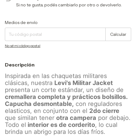
Si no te gusta, podés cambiarlo por otro o devolverlo.
Entregas para el CP:
Cambiar CP
Medios de envío
Calcular
No sé mi código postal
Descripción
Inspirada en las chaquetas militares
clásicas, nuestra
Levi's Militar Jacket
presenta un corte estándar, un diseño de
cremallera completa y prácticos bolsillos.
Capucha desmontable,
con reguladores
elasticos, en conjunto con el
2do cierre
que similan tener
otra campera
por debajo.
Todo el
interior es de corderito
, lo cual
brinda un abrigo para los días fríos.