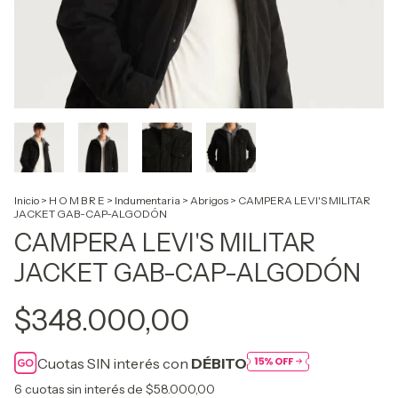
Inicio
>
H O M B R E
>
Indumentaria
>
Abrigos
>
CAMPERA LEVI'S MILITAR
JACKET GAB-CAP-ALGODÓN
CAMPERA LEVI'S MILITAR
JACKET GAB-CAP-ALGODÓN
$348.000,00
Cuotas SIN interés con
DÉBITO
6
cuotas sin interés de
$58.000,00