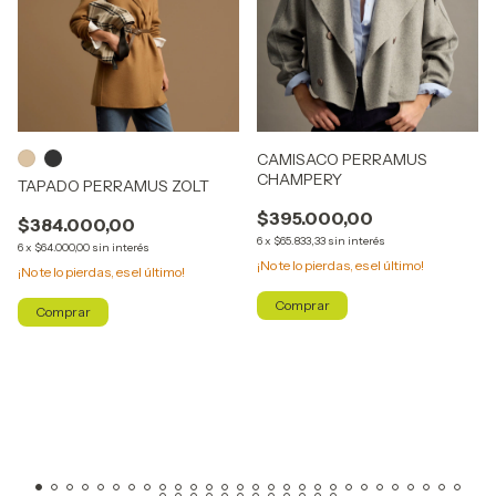
CAMISACO PERRAMUS
CHAMPERY
TAPADO PERRAMUS ZOLT
$395.000,00
$384.000,00
6
x
$65.833,33
sin interés
6
x
$64.000,00
sin interés
¡No te lo pierdas, es el último!
¡No te lo pierdas, es el último!
Comprar
Comprar